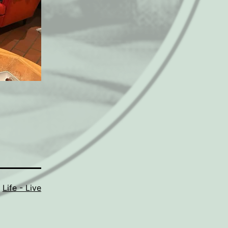
,
Life - Live