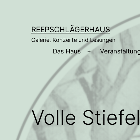
Zum
Inhalt
springen
REEPSCHLÄGERHAUS
Galerie, Konzerte und Lesungen
Das Haus
Veranstaltun
Menü
öffnen
Volle Stiefe