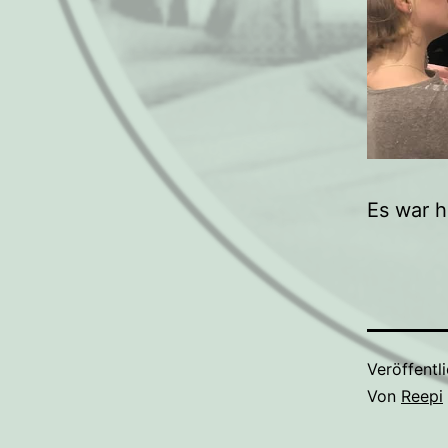
Es war h
Veröffentl
Von
Reepi