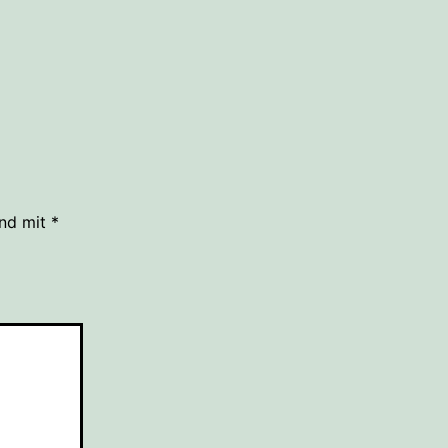
ind mit
*