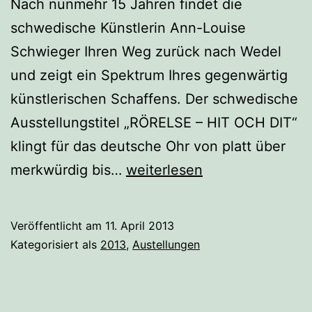
Nach nunmehr 15 Jahren findet die
schwedische Künstlerin Ann-Louise
Schwieger Ihren Weg zurück nach Wedel
und zeigt ein Spektrum Ihres gegenwärtig
künstlerischen Schaffens. Der schwedische
Ausstellungstitel „RÖRELSE – HIT OCH DIT“
klingt für das deutsche Ohr von platt über
RÖRELSE
merkwürdig bis…
weiterlesen
–
HIT
Veröffentlicht am
11. April 2013
OCH
Kategorisiert als
2013
,
Austellungen
DIT`
ANN-
LOUISE