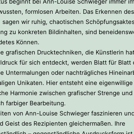
tus beginnt bei Ann-Louise Schwieger immer i
wussten, formlosen Arbeiten. Das Erkennen des
 sagen wir ruhig, chaotischen Schöpfungsaktes
ng zu konkreten Bildinhalten, sind beneidensw
ldetes Können.
ie grafischen Drucktechniken, die Künstlerin h
ldruck für sich entdeckt, werden Blatt für Blatt
e Untermalungen oder nachträgliches Hineinar
ligen Unikaten. Hier entsteht eine eigenwillige
che Harmonie zwischen grafischer Strenge und
ch farbiger Bearbeitung.
iten von Ann-Louise Schwieger faszinieren und
 Geist des Rezipienten gleichermaßen. Ihre
tändlich – gegenständliche Ausdrucksform ist