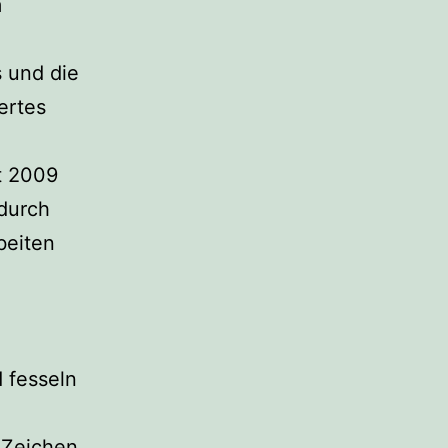
m
 und die
ertes
at 2009
 durch
beiten
 fesseln
 Zeichen