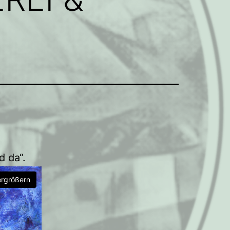
d da“.
ergrößern