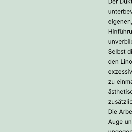
Der Duk
unterbe
eigenen,
Hinführu
unverbi
Selbst d
den Lino
exzessiv
zu einma
ästhetis
zusätzli
Die Arbe
Auge und
ungegens