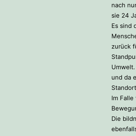
nach nun
sie 24 J
Es sind 
Menschen
zurück f
Standpun
Umwelt. 
und da e
Standort
Im Falle
Bewegung
Die bild
ebenfal