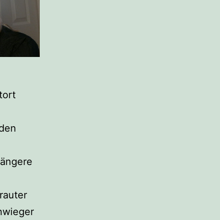
tort
eden
längere
rauter
hwieger