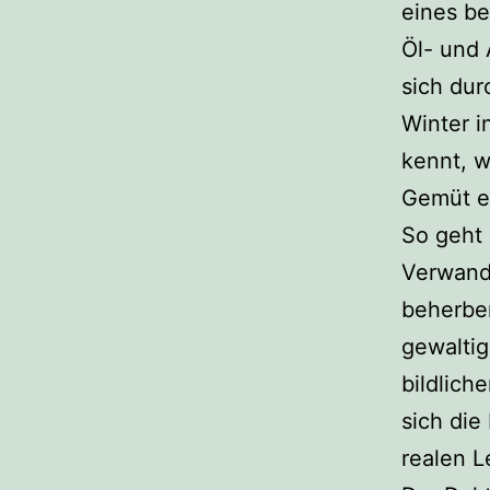
eines be
Öl- und 
sich dur
Winter i
kennt, w
Gemüt et
So geht 
Verwandl
beherbe
gewaltig
bildlich
sich die
realen L