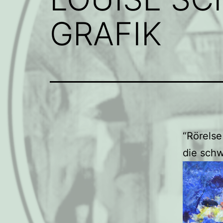
GRAFIK
“Rörelse
die schw