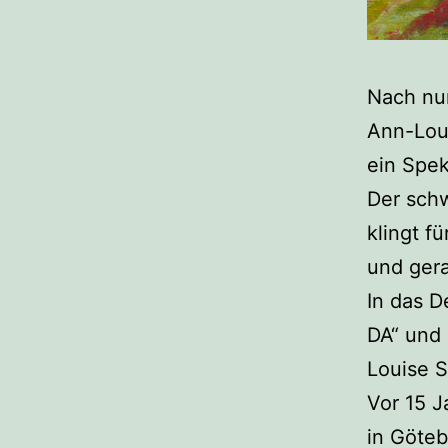
Nach nun
Ann-Lou
ein Spek
Der sch
klingt f
und ger
In das 
DA“ und 
Louise S
Vor 15 J
in Göteb