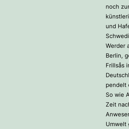
noch zu
künstler
und Haf
Schwedin
Werder a
Berlin, 
Frillsås
Deutsch
pendelt d
So wie A
Zeit nac
Anwesen 
Umwelt 