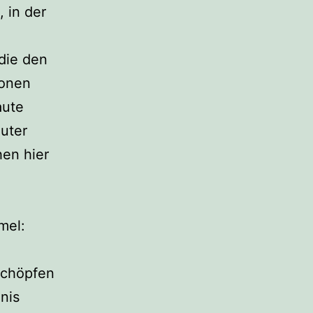
 in der
 die den
ionen
aute
auter
hen hier
mel:
schöpfen
nis