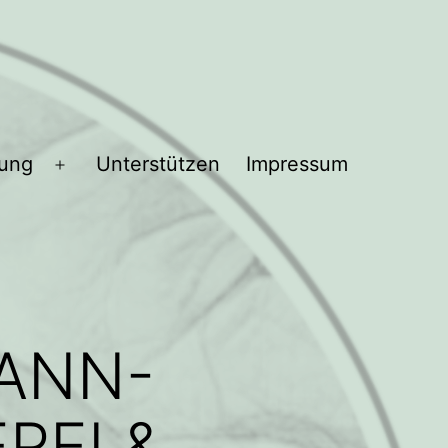
bung
Unterstützen
Impressum
Menü
öffnen
 ANN-
REI &