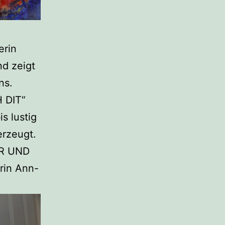
erin
d zeigt
ns.
H DIT“
s lustig
erzeugt.
ER UND
erin Ann-