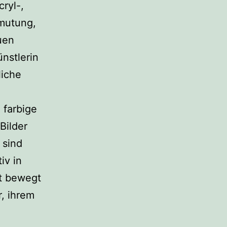
ryl-,
rmutung,
uen
nstlerin
liche
 farbige
Bilder
 sind
iv in
it bewegt
r, ihrem