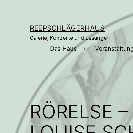
Zum
Inhalt
springen
REEPSCHLÄGERHAUS
Galerie, Konzerte und Lesungen
Das Haus
Veranstaltun
Menü
öffnen
RÖRELSE –
LOUISE SC