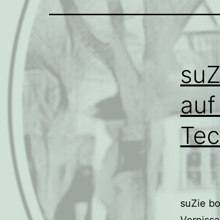
suZ
auf
Tec
suZie b
Verniss