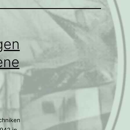
gen
ene
chniken
942 in