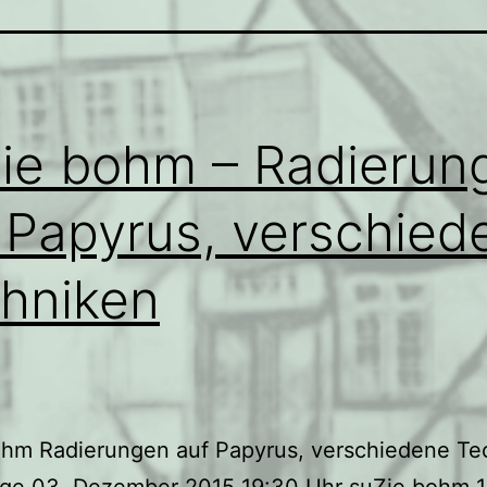
ie bohm – Radierun
 Papyrus, verschied
hniken
ohm Radierungen auf Papyrus, verschiedene Te
age 03. Dezember 2015 19:30 Uhr suZie bohm 1