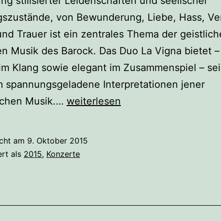
ung stilisierter Leidenschaften und seelischer
gszustände, von Bewunderung, Liebe, Hass, Ve
nd Trauer ist ein zentrales Thema der geistlic
en Musik des Barock. Das Duo La Vigna bietet –
 im Klang sowie elegant im Zusammenspiel – se
 spannungsgeladene Interpretationen jener
Duo
eichen Musik.…
weiterlesen
LaVigna
–
icht am
9. Oktober 2015
Theorbe
ert als
2015
,
Konzerte
und
Blockflöte
–
Christian