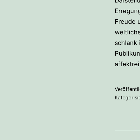
Darstell
Erregun
Freude u
weltlich
schlank
Publikum
affektr
Veröffentl
Kategorisi