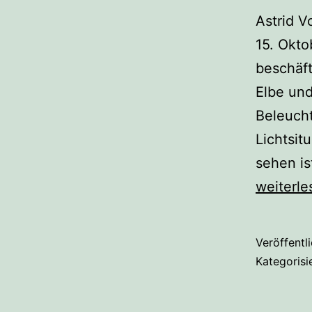
Astrid V
15. Okto
beschäft
Elbe un
Beleucht
Lichtsit
sehen i
weiterle
Veröffentl
Kategorisi