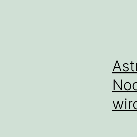
Ast
Noc
wir