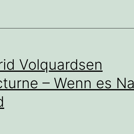
rid Volquardsen
turne – Wenn es Na
d