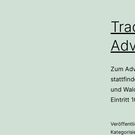
Tra
Adv
Zum Adv
stattfin
und Wald
Eintritt 
Veröffentl
Kategorisi