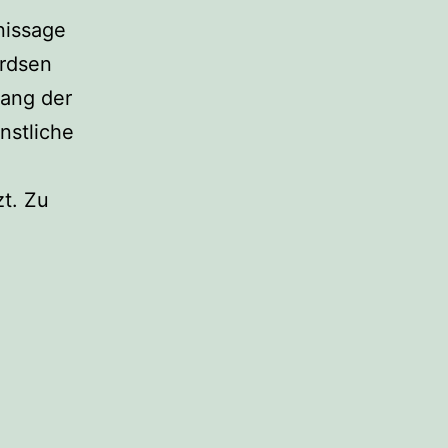
nissage
ardsen
lang der
nstliche
zt. Zu
rid
quardsen
turne
nn
cht