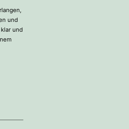
rlangen,
hen und
 klar und
inem