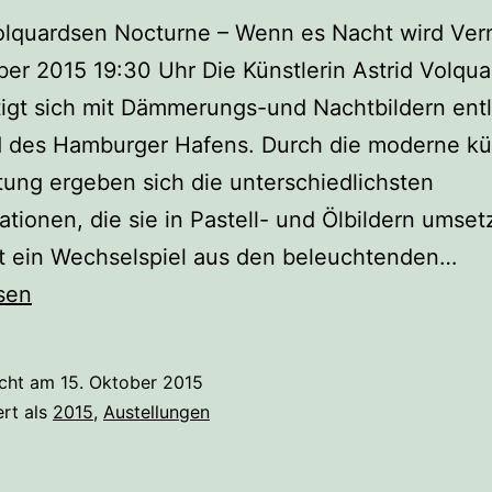
olquardsen Nocturne – Wenn es Nacht wird Ver
ber 2015 19:30 Uhr Die Künstlerin Astrid Volqu
igt sich mit Dämmerungs-und Nachtbildern ent
d des Hamburger Hafens. Durch die moderne kü
ung ergeben sich die unterschiedlichsten
uationen, die sie in Pastell- und Ölbildern umset
Ast
st ein Wechselspiel aus den beleuchtenden…
Vol
sen
Noc
–
icht am
15. Oktober 2015
We
ert als
2015
,
Austellungen
es
Na