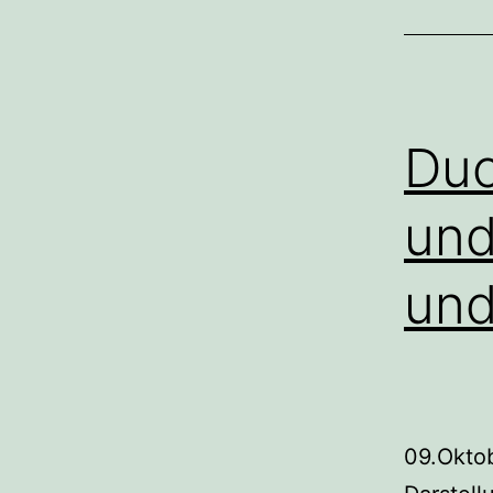
Duo
und
und
09.Oktob