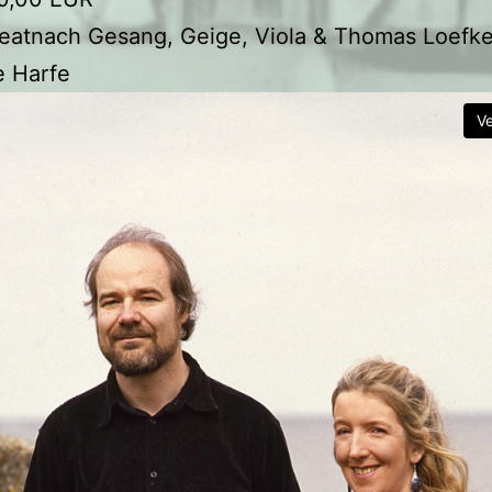
reatnach Gesang, Geige, Viola & Thomas Loefk
e Harfe
V