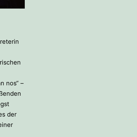
reterin
rischen
an nos“ –
ißenden
ngst
es der
einer