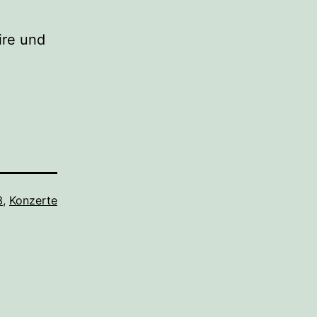
ire und
3
,
Konzerte