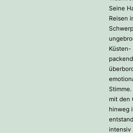
Seine Ha
Reisen i
Schwerp
ungebroc
Küsten-
packend
überbor
emotiona
Stimme.
mit den 
hinweg i
entstand
intensiv 