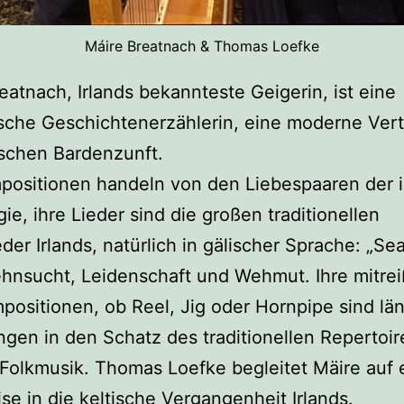
Máire Breatnach & Thomas Loefke
eatnach, Irlands bekannteste Geigerin, ist eine
sche Geschichtenerzählerin, eine moderne Vert
ischen Bardenzunft.
positionen handeln von den Liebespaaren der i
ie, ihre Lieder sind die großen traditionellen
eder Irlands, natürlich in gälischer Sprache: „Se
ehnsucht, Leidenschaft und Wehmut. Ihre mitre
ositionen, ob Reel, Jig oder Hornpipe sind lä
gen in den Schatz des traditionellen Repertoir
 Folkmusik. Thomas Loefke begleitet Mäire auf 
se in die keltische Vergangenheit Irlands.