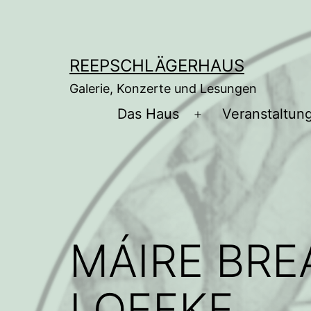
Zum
Inhalt
springen
REEPSCHLÄGERHAUS
Galerie, Konzerte und Lesungen
Das Haus
Veranstaltun
Menü
öffnen
MÁIRE BR
LOEFKE