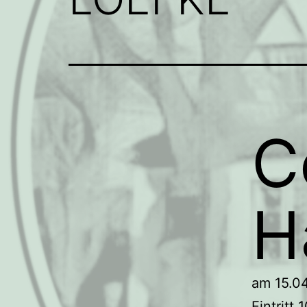
C
H
am 15.0
Eintritt