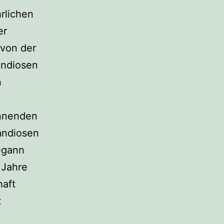
rlichen
er
 von der
andiosen
n
annenden
andiosen
egann
 Jahre
haft
t