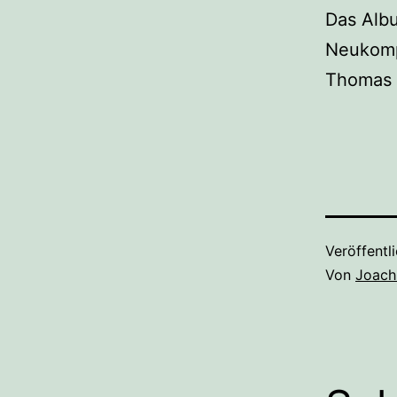
Das Alb
Neukomp
Thomas 
Veröffentl
Von
Joach