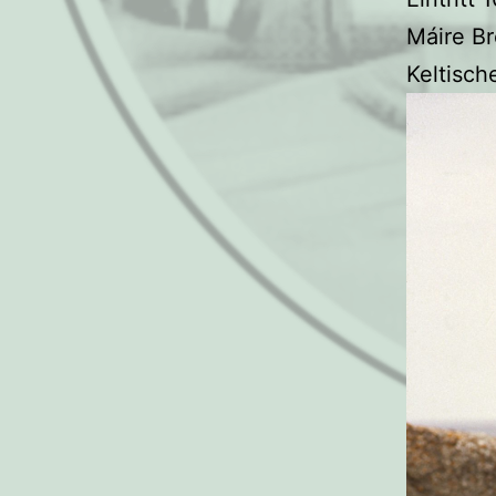
Máire B
Keltisch