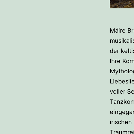
Máire Br
musikali
der kelt
Ihre Kom
Mytholog
Liebesli
voller S
Tanzkomp
eingegan
irischen
Traumrei